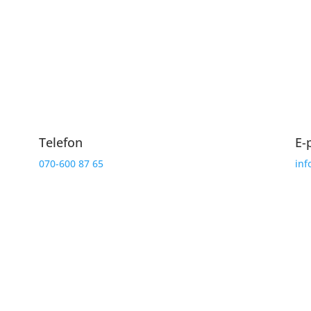
Kontaktuppgifter
r? Vill du boka tid för däckbyte eller få mer information om vårt däc
här för att hjälpa dig!
Telefon
E-
070-600 87 65
inf