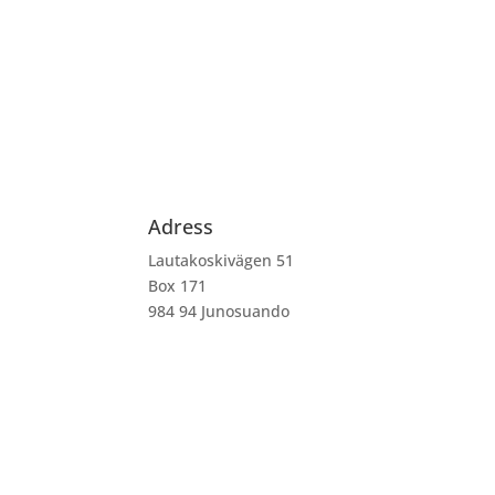
Har du frågor om våra produkter eller tjänste
Adress
Lautakoskivägen 51
Box 171
984 94 Junosuando