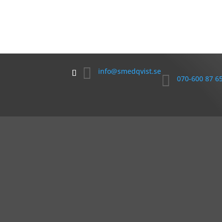

info@smedqvist.se

070-600 87 6