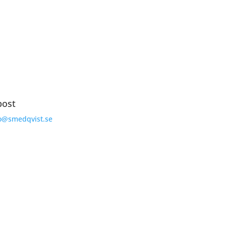
khotell? Tveka inte att höra av dig – vi finns
post
o@smedqvist.se